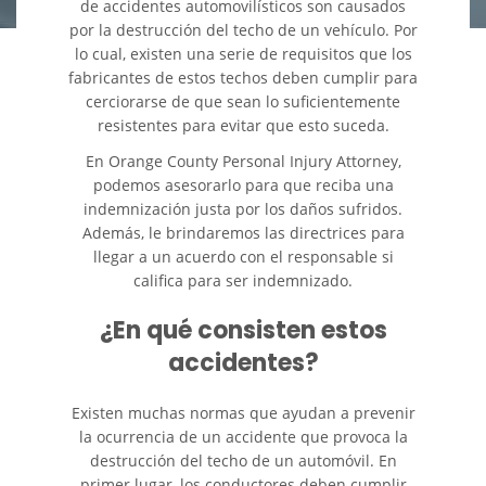
de accidentes automovilísticos son causados
por la destrucción del techo de un vehículo. Por
Colisiones Frontales
lo cual, existen una serie de requisitos que los
fabricantes de estos techos deben cumplir para
Cerradura de la Puerta del
cerciorarse de que sean lo suficientemente
Automóvil Defectuosa
resistentes para evitar que esto suceda.
En Orange County Personal Injury Attorney,
Colisiones de Impacto Lateral
podemos asesorarlo para que reciba una
indemnización justa por los daños sufridos.
Cobertura de Seguro de
Además, le brindaremos las directrices para
Automóvil
llegar a un acuerdo con el responsable si
califica para ser indemnizado.
Estadísticas Generales de los
Accidentes Mortales
¿En qué consisten estos
accidentes?
Falla en los Frenos
Fallo del Cinturón de
Existen muchas normas que ayudan a prevenir
Seguridad
la ocurrencia de un accidente que provoca la
destrucción del techo de un automóvil. En
Hundimiento del Techo del
primer lugar, los conductores deben cumplir