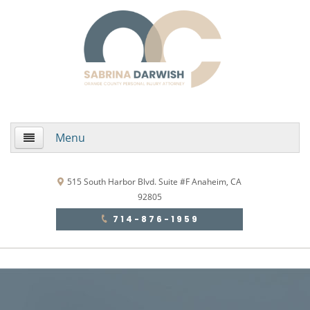
Menu
Home
515 South Harbor Blvd. Suite #F Anaheim, CA
92805
About Us
714-876-1959
Practice Areas
Areas de Practica
Accidentes Automovilísticos