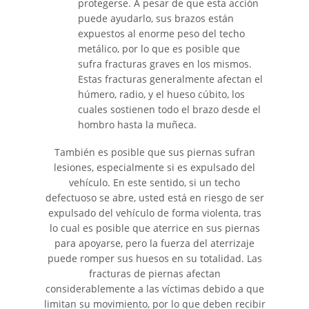
protegerse. A pesar de que esta acción
puede ayudarlo, sus brazos están
Wrongful Death
expuestos al enorme peso del techo
metálico, por lo que es posible que
Building Your Case
sufra fracturas graves en los mismos.
Estas fracturas generalmente afectan el
Filing a Wrongful Death Claim
húmero, radio, y el hueso cúbito, los
cuales sostienen todo el brazo desde el
Statute of Limitations
hombro hasta la muñeca.
También es posible que sus piernas sufran
Recent Results
lesiones, especialmente si es expulsado del
vehículo. En este sentido, si un techo
Testimonials
defectuoso se abre, usted está en riesgo de ser
expulsado del vehículo de forma violenta, tras
Blog
lo cual es posible que aterrice en sus piernas
para apoyarse, pero la fuerza del aterrizaje
Contact
puede romper sus huesos en su totalidad. Las
fracturas de piernas afectan
considerablemente a las víctimas debido a que
limitan su movimiento, por lo que deben recibir