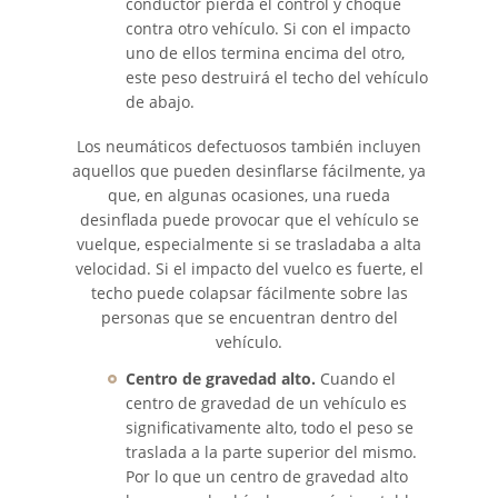
conductor pierda el control y choque
contra otro vehículo. Si con el impacto
Accidentes de Camiones
uno de ellos termina encima del otro,
este peso destruirá el techo del vehículo
Accidentes de Tren y Metro
de abajo.
Accidentes de Motocicleta
Los neumáticos defectuosos también incluyen
aquellos que pueden desinflarse fácilmente, ya
Accidentes Peatonales
que, en algunas ocasiones, una rueda
desinflada puede provocar que el vehículo se
vuelque, especialmente si se trasladaba a alta
Tipos de Lesiones
Catastróficas
velocidad. Si el impacto del vuelco es fuerte, el
techo puede colapsar fácilmente sobre las
Muerte por Negligencia
personas que se encuentran dentro del
vehículo.
Construyendo su Caso
Centro de gravedad alto.
Cuando el
centro de gravedad de un vehículo es
Daños que se Pueden
significativamente alto, todo el peso se
Recuperar en una Demanda
traslada a la parte superior del mismo.
de Muerte por Negligencia
Por lo que un centro de gravedad alto