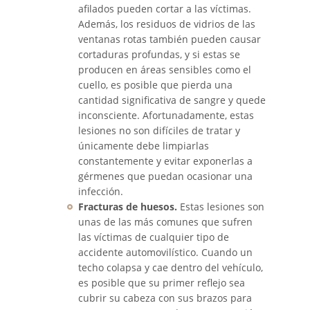
afilados pueden cortar a las víctimas.
Además, los residuos de vidrios de las
Pedestrian Accident Statistics
ventanas rotas también pueden causar
cortaduras profundas, y si estas se
Recovering Compensation
producen en áreas sensibles como el
cuello, es posible que pierda una
Truck Accident
cantidad significativa de sangre y quede
inconsciente. Afortunadamente, estas
Liable Parties in a Truck Accident
lesiones no son difíciles de tratar y
únicamente debe limpiarlas
constantemente y evitar exponerlas a
Truck Accidents
gérmenes que puedan ocasionar una
infección.
Truck Accident Case Elements
Fracturas de huesos.
Estas lesiones son
unas de las más comunes que sufren
Type of Compensation Available
las víctimas de cualquier tipo de
accidente automovilístico. Cuando un
Types of Evidence Needed
techo colapsa y cae dentro del vehículo,
es posible que su primer reflejo sea
Winning Your Truck Accident Case
cubrir su cabeza con sus brazos para