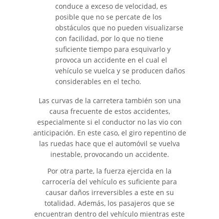
conduce a exceso de velocidad, es
Compañías de Seguros
posible que no se percate de los
obstáculos que no pueden visualizarse
Determinando la Culpa
con facilidad, por lo que no tiene
suficiente tiempo para esquivarlo y
provoca un accidente en el cual el
Elementos del Caso de
Accidentes de Camiones
vehículo se vuelca y se producen daños
considerables en el techo.
Estadísticas de Accidentes de
Peatones
Las curvas de la carretera también son una
causa frecuente de estos accidentes,
especialmente si el conductor no las vio con
Estrategias Para Ganar su
Caso de Accidente de Camión
anticipación. En este caso, el giro repentino de
las ruedas hace que el automóvil se vuelva
inestable, provocando un accidente.
Lesiones Comunes
Por otra parte, la fuerza ejercida en la
Lesiones en los Accidentes
carrocería del vehículo es suficiente para
Peatonales
causar daños irreversibles a este en su
totalidad. Además, los pasajeros que se
Partes Responsables en los
encuentran dentro del vehículo mientras este
Accidentes de Camión