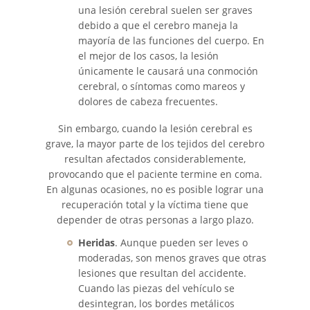
una lesión cerebral suelen ser graves
debido a que el cerebro maneja la
Unsafe Left Turn Motorcycle
mayoría de las funciones del cuerpo. En
Accident
el mejor de los casos, la lesión
únicamente le causará una conmoción
What to Do After a Motorcycle
cerebral, o síntomas como mareos y
Accident
dolores de cabeza frecuentes.
Pedestrian Accidents
Sin embargo, cuando la lesión cerebral es
grave, la mayor parte de los tejidos del cerebro
Damages Can I Recover in a
resultan afectados considerablemente,
Wrongful Death Claim?
provocando que el paciente termine en coma.
En algunas ocasiones, no es posible lograr una
Dealing with Insurance
recuperación total y la víctima tiene que
Companies
depender de otras personas a largo plazo.
Determining Fault
Heridas
. Aunque pueden ser leves o
moderadas, son menos graves que otras
lesiones que resultan del accidente.
Pedestrian Accidents Causes
Cuando las piezas del vehículo se
desintegran, los bordes metálicos
Pedestrian Accident Injuries