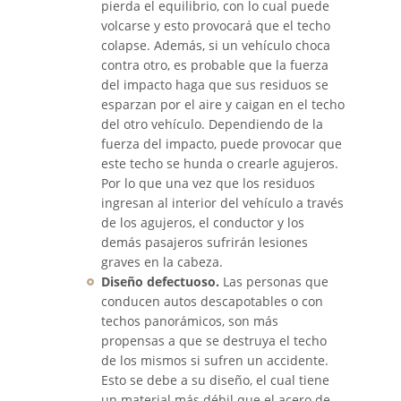
pierda el equilibrio, con lo cual puede
Fatal Crash General Statistics
volcarse y esto provocará que el techo
colapse. Además, si un vehículo choca
Head-On Collisions
contra otro, es probable que la fuerza
del impacto haga que sus residuos se
Hit and Run Car Accident
esparzan por el aire y caigan en el techo
del otro vehículo. Dependiendo de la
Intersection Accident
fuerza del impacto, puede provocar que
este techo se hunda o crearle agujeros.
Rear-End Collision
Por lo que una vez que los residuos
ingresan al interior del vehículo a través
de los agujeros, el conductor y los
Roof Crush
demás pasajeros sufrirán lesiones
graves en la cabeza.
Seatbelt Failure
Diseño defectuoso.
Las personas que
conducen autos descapotables o con
Side Impact Collisions
techos panorámicos, son más
propensas a que se destruya el techo
T-Bone Accidents
de los mismos si sufren un accidente.
Esto se debe a su diseño, el cual tiene
What To Do After An Accident
un material más débil que el acero de