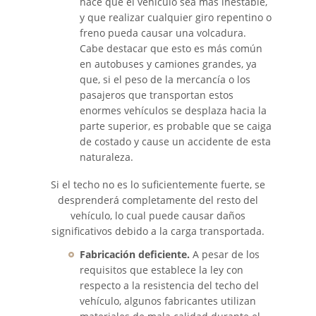
hace que el vehículo sea más inestable,
Cómo Presentar una
y que realizar cualquier giro repentino o
Demanda de Muerte por
Negligencia
freno pueda causar una volcadura.
Cabe destacar que esto es más común
en autobuses y camiones grandes, ya
Estatuto de Limitaciones
que, si el peso de la mercancía o los
pasajeros que transportan estos
Negligencia Médica
enormes vehículos se desplaza hacia la
parte superior, es probable que se caiga
Bicycle Accident
de costado y cause un accidente de esta
naturaleza.
Bicycle Accident Causes
Si el techo no es lo suficientemente fuerte, se
desprenderá completamente del resto del
Bicycle Laws on Personal Injury
vehículo, lo cual puede causar daños
significativos debido a la carga transportada.
Common Injuries
Fabricación deficiente.
A pesar de los
Types of Compensation
requisitos que establece la ley con
respecto a la resistencia del techo del
vehículo, algunos fabricantes utilizan
Bus Accident