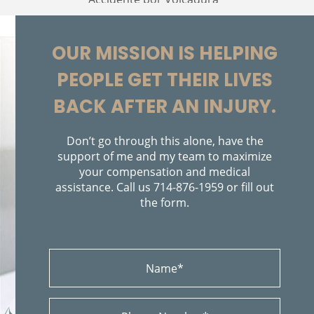
Accidente por Alcance de Motocicleta
Alcohol-Related Motorcycle Accidents
Bolsas de Aire Defectuosas
OUR MISSION IS HELPING
Bicycle Accidents
PEOPLE GET THEIR LIVES
Bicycle Accident Causes
Bicycle Laws on Personal Injury
BACK AFTER AN INJURY.
Brain Injury
Brake Failure
Building Your Case
Don’t go through this alone, have the
Burn Injury
support of me and my team to maximize
your compensation and medical
Bus Accidents
assistance. Call us
714-876-1959
or fill out
Bus Accident Statistics
the form.
Car Accident
Car Accident Injuries
Causas de Accidentes de Camión
Causas Comunes de Accidentes de Autobús
Causas de los Accidentes de Bicicleta
Causes of Car Accidents
Colisiones de Impacto Lateral
Catastrophic Injury