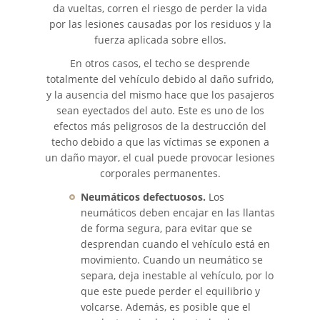
da vueltas, corren el riesgo de perder la vida
por las lesiones causadas por los residuos y la
Recuperación de la
fuerza aplicada sobre ellos.
Compensación
En otros casos, el techo se desprende
Tipos de Compensaciones
totalmente del vehículo debido al daño sufrido,
Disponibles
y la ausencia del mismo hace que los pasajeros
sean eyectados del auto. Este es uno de los
Tipo de Evidencia Necesaria
efectos más peligrosos de la destrucción del
techo debido a que las víctimas se exponen a
un daño mayor, el cual puede provocar lesiones
Lesiones Catastróficas
corporales permanentes.
Accidentes de Avión
Neumáticos defectuosos.
Los
neumáticos deben encajar en las llantas
Accidentes de Automóvil
de forma segura, para evitar que se
desprendan cuando el vehículo está en
movimiento. Cuando un neumático se
Accidentes de Autobuses
Turísticos
separa, deja inestable al vehículo, por lo
que este puede perder el equilibrio y
Accidente de Bicicleta
volcarse. Además, es posible que el