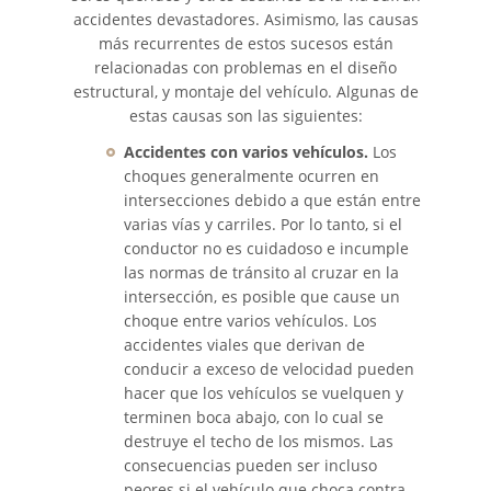
accidentes devastadores. Asimismo, las causas
más recurrentes de estos sucesos están
Accidente de Motocicleta
relacionadas con problemas en el diseño
estructural, y montaje del vehículo. Algunas de
Accidente de Motocicleta
estas causas son las siguientes:
Preguntas Frecuentes
Accidentes con varios vehículos.
Los
Accidente de Moto por
choques generalmente ocurren en
Conducción imprudente
intersecciones debido a que están entre
varias vías y carriles. Por lo tanto, si el
Accidente de Motocicleta
conductor no es cuidadoso e incumple
Vinculado al Alcohol
las normas de tránsito al cruzar en la
intersección, es posible que cause un
Accidente de Motocicleta con
choque entre varios vehículos. Los
Giro Inseguro a la Izquierda
accidentes viales que derivan de
conducir a exceso de velocidad pueden
Accidente de Motocicleta
hacer que los vehículos se vuelquen y
Relacionado con las Drogas
terminen boca abajo, con lo cual se
destruye el techo de los mismos. Las
Accidente por Alcance de
consecuencias pueden ser incluso
Motocicleta
peores si el vehículo que choca contra