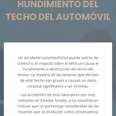
HUNDIMIENTO DEL
Accidentes en Intersecciones
TECHO DEL AUTOMÓVIL
Accidente de Atropello y Fuga
Accidente en "T"
Accidente por Volcadura
Un accidente automovilístico puede salirse de
Bolsas de Aire Defectuosas
control si el impacto sobre el vehículo causa el
hundimiento o destrucción del techo del
Choque Trasero
mismo. La mayoría de las lesiones que derivan
de este hecho son graves y causan un daño
corporal significativo a las víctimas.
Condiciones Peligrosas de la
Carretera
Los accidentes de esta naturaleza son muy
comunes en Estados Unidos, y las estadísticas
Conductor Ebrio
indican que un porcentaje considerable de las
muertes que se producen como consecuencia
Conductor Distraído