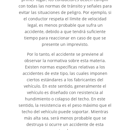
Automóvil
con todas las normas de tránsito y señales para
evitar las situaciones de peligro. Por ejemplo, si
Neumáticos Defectuosos
el conductor respeta el límite de velocidad
legal, es menos probable que sufra un
¿Qué se Debe Hacer Después
accidente, debido a que tendrá suficiente
de un Accidente?
tiempo para reaccionar en caso de que se
presente un imprevisto.
Tipos de Daños Disponibles
Por lo tanto, el accidente se previene al
observar la normativa sobre esta materia.
Tipos habituales de Accidentes
Existen normas específicas relativas a los
accidentes de este tipo, las cuales imponen
Accidente de Autobús
ciertos estándares a los fabricantes del
vehículo. En este sentido, generalmente el
Causas Comunes de
vehículo es diseñado con resistencia al
Accidentes de Autobús
hundimiento o colapso del techo. En este
sentido, la resistencia es el peso máximo que el
Estrategias para Ganar su
techo del vehículo puede soportar. Mientras
Caso
más alta sea, será menos probable que se
destruya si ocurre un accidente de esta
Estadísticas de Accidentes de