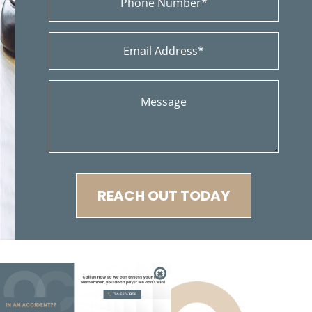
Car Insurance Coverage
Car Accident Fatality Statistics
Choques Traseros
Cerradura de la Puerta del Automóvil Defectuosa
Conductor Distraído
Colisiones Frontales
Common Injuries
Compañías de Seguros
Condiciones Peligrosas de la Carretera
Construyendo su Caso
Common Types of Accidents
Compensation for Auto Accidents
REACH OUT TODAY
Common Carrier Law in California
Common Bus Accident Causes
Damages Can I Recover in a Wrongful Death Claim?
Dangerous Road Conditions
Daños que se pueden Recuperar en una Demanda de
Muerte por Negligencia
Dealing With Insurance Adjusters
714-876-1959
Dealing with Insurance Companies