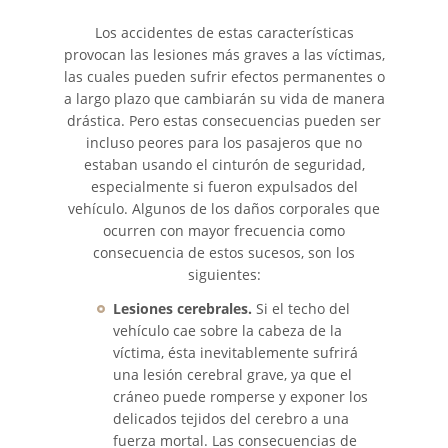
Types of Catastrophic Injuries
Los accidentes de estas características
provocan las lesiones más graves a las víctimas,
Medical Malpractice
las cuales pueden sufrir efectos permanentes o
a largo plazo que cambiarán su vida de manera
drástica. Pero estas consecuencias pueden ser
Motorcycle Accidents
incluso peores para los pasajeros que no
estaban usando el cinturón de seguridad,
Alcohol Related Motorcycle
especialmente si fueron expulsados del
Accident
vehículo. Algunos de los daños corporales que
ocurren con mayor frecuencia como
Drug-Related Motorcycle Accident
consecuencia de estos sucesos, son los
siguientes:
Hit and Run Motorcycle Accident
Lesiones cerebrales.
Si el techo del
vehículo cae sobre la cabeza de la
Motorcycle Accident FAQ
víctima, ésta inevitablemente sufrirá
una lesión cerebral grave, ya que el
Motorcycle Rear-End Accident
cráneo puede romperse y exponer los
delicados tejidos del cerebro a una
Reckless Driving Motorcycle
fuerza mortal. Las consecuencias de
Accident