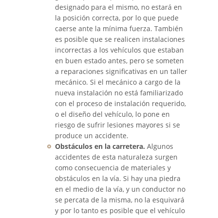
designado para el mismo, no estará en
Common Types of Accidents
la posición correcta, por lo que puede
caerse ante la mínima fuerza. También
Compensation for Auto Accidents
es posible que se realicen instalaciones
incorrectas a los vehículos que estaban
Dangerous Road Conditions
en buen estado antes, pero se someten
a reparaciones significativas en un taller
mecánico. Si el mecánico a cargo de la
Dealing With Insurance Adjusters
nueva instalación no está familiarizado
con el proceso de instalación requerido,
Defective Air Bags
o el diseño del vehículo, lo pone en
riesgo de sufrir lesiones mayores si se
Defective Car Door Latch
produce un accidente.
Obstáculos en la carretera.
Algunos
Defective Tires
accidentes de esta naturaleza surgen
como consecuencia de materiales y
Distracted Driver
obstáculos en la vía. Si hay una piedra
en el medio de la vía, y un conductor no
se percata de la misma, no la esquivará
Drunk Driver
y por lo tanto es posible que el vehículo