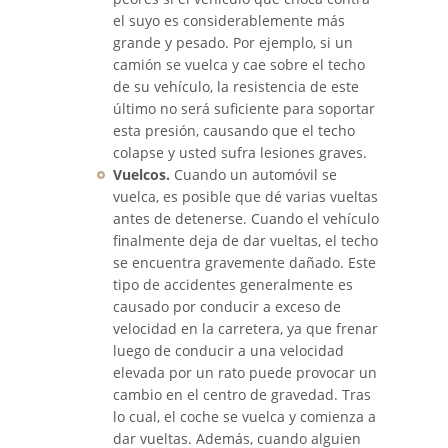
el suyo es considerablemente más
Accidente de Motocicleta
grande y pesado. Por ejemplo, si un
Choque y Huida
camión se vuelca y cae sobre el techo
de su vehículo, la resistencia de este
Accidente de Motocicleta
último no será suficiente para soportar
Involucrando a un Motorista
No Asegurado
esta presión, causando que el techo
colapse y usted sufra lesiones graves.
Qué Hacer Después de un
Vuelcos.
Cuando un automóvil se
Accidente de Motocicleta
vuelca, es posible que dé varias vueltas
antes de detenerse. Cuando el vehículo
Accidente de Vehículos de Carga
finalmente deja de dar vueltas, el techo
Pesada
se encuentra gravemente dañado. Este
tipo de accidentes generalmente es
Accidentes Peatonales
causado por conducir a exceso de
velocidad en la carretera, ya que frenar
Causas de Accidentes de
luego de conducir a una velocidad
Camión
elevada por un rato puede provocar un
cambio en el centro de gravedad. Tras
Causas de los Accidentes
lo cual, el coche se vuelca y comienza a
Peatonales
dar vueltas. Además, cuando alguien