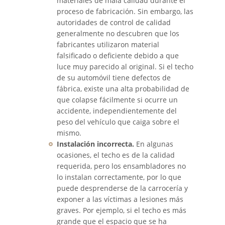
materiales de mala calidad durante el
proceso de fabricación. Sin embargo, las
Bus Accident Statistics
autoridades de control de calidad
generalmente no descubren que los
Common Bus Accident Causes
fabricantes utilizaron material
falsificado o deficiente debido a que
Common Carrier Law in California
luce muy parecido al original. Si el techo
de su automóvil tiene defectos de
Required Evidence in Bus Accident
fábrica, existe una alta probabilidad de
Cases
que colapse fácilmente si ocurre un
accidente, independientemente del
Winning Your Case
peso del vehículo que caiga sobre el
mismo.
Car Accident
Instalación incorrecta.
En algunas
ocasiones, el techo es de la calidad
requerida, pero los ensambladores no
Brake Failure
lo instalan correctamente, por lo que
puede desprenderse de la carrocería y
Car Accident Fatality Statistics
exponer a las víctimas a lesiones más
graves. Por ejemplo, si el techo es más
Car Insurance Coverage
grande que el espacio que se ha