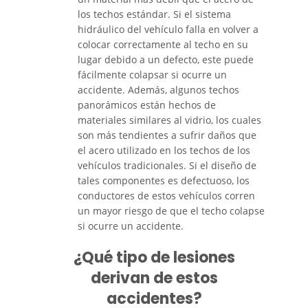
los techos estándar. Si el sistema
hidráulico del vehículo falla en volver a
Catastrophic Injury
colocar correctamente al techo en su
lugar debido a un defecto, este puede
Airplane Accidents
fácilmente colapsar si ocurre un
accidente. Además, algunos techos
Auto Accidents
panorámicos están hechos de
materiales similares al vidrio, los cuales
Bicycle Accidents
son más tendientes a sufrir daños que
el acero utilizado en los techos de los
Limousine Accidents
vehículos tradicionales. Si el diseño de
tales componentes es defectuoso, los
Motorcycle Accidents
conductores de estos vehículos corren
un mayor riesgo de que el techo colapse
si ocurre un accidente.
Pedestrian Accidents
¿Qué tipo de lesiones
Tour Bus Accidents
derivan de estos
Train and Subway Accidents
accidentes?