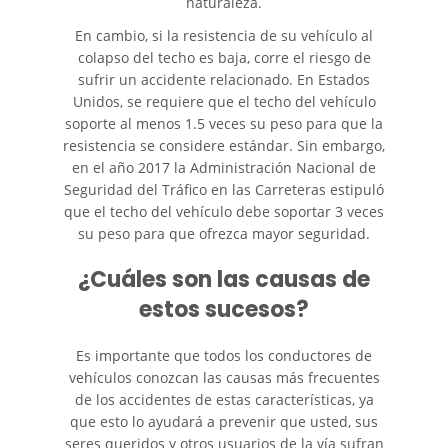
naturaleza.
Autobús
En cambio, si la resistencia de su vehículo al
colapso del techo es baja, corre el riesgo de
Evidencia Requerida en Casos
de Accidentes de Autobús
sufrir un accidente relacionado. En Estados
Unidos, se requiere que el techo del vehículo
soporte al menos 1.5 veces su peso para que la
Ley de Transporte Público en
California
resistencia se considere estándar. Sin embargo,
en el año 2017 la Administración Nacional de
Accidente de Bicicleta
Seguridad del Tráfico en las Carreteras estipuló
que el techo del vehículo debe soportar 3 veces
su peso para que ofrezca mayor seguridad.
Causas de los Accidentes de
Bicicleta
¿Cuáles son las causas de
Lesiones Comunes
estos sucesos?
Resultantes de Accidentes de
Bicicleta
Es importante que todos los conductores de
vehículos conozcan las causas más frecuentes
Leyes de Bicicletas sobre
Lesiones Personales
de los accidentes de estas características, ya
que esto lo ayudará a prevenir que usted, sus
seres queridos y otros usuarios de la vía sufran
Tipos de Compensación