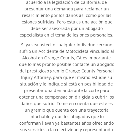
acuerdo a la legislación de California, de
Automóvil
presentar una demanda para reclamar un
resarcimiento por los daños así como por las
Neumáticos Defectuosos
lesiones sufridas. Pero esta es una acción que
debe ser asesorada por un abogado
¿Qué se Debe Hacer Después
especialista en el tema de lesiones personales.
de un Accidente?
Sí ya sea usted, o cualquier individuo cercano
Tipos de Daños Disponibles
sufrió un Accidente de Motocicleta Vinculado al
Alcohol en Orange County, CA es importante
que lo más pronto posible contacte un abogado
Tipos habituales de Accidentes
del prestigioso gremio Orange County Personal
Injury Attorney, para que el mismo estudie su
Accidente de Autobús
situación y le indique si está en posibilidad de
presentar una demanda ante la corte para
Causas Comunes de
obtener una compensación dirigida a cubrir los
Accidentes de Autobús
daños que sufrió. Tome en cuenta que este es
un gremio que cuenta con una trayectoria
Estrategias para Ganar su
intachable y que los abogados que lo
Caso
conforman llevan ya bastantes años ofreciendo
sus servicios a la colectividad y representando
Estadísticas de Accidentes de