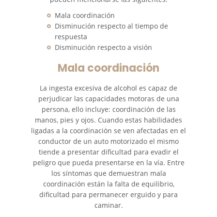
Accidentes de Camiones
Mala coordinación
Disminución respecto al tiempo de
respuesta
Accidentes de Tren y Metro
Disminución respecto a visión
Accidentes de Motocicleta
Mala coordinación
Accidentes Peatonales
La ingesta excesiva de alcohol es capaz de
perjudicar las capacidades motoras de una
Tipos de Lesiones
persona, ello incluye: coordinación de las
Catastróficas
manos, pies y ojos. Cuando estas habilidades
ligadas a la coordinación se ven afectadas en el
Muerte por Negligencia
conductor de un auto motorizado el mismo
tiende a presentar dificultad para evadir el
Construyendo su Caso
peligro que pueda presentarse en la vía. Entre
los síntomas que demuestran mala
coordinación están la falta de equilibrio,
Daños que se Pueden
Recuperar en una Demanda
dificultad para permanecer erguido y para
de Muerte por Negligencia
caminar.