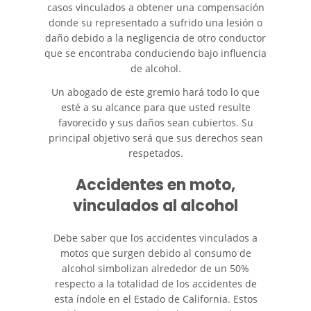
casos vinculados a obtener una compensación
Autobús
donde su representado a sufrido una lesión o
daño debido a la negligencia de otro conductor
Evidencia Requerida en Casos
de Accidentes de Autobús
que se encontraba conduciendo bajo influencia
de alcohol.
Ley de Transporte Público en
Un abogado de este gremio hará todo lo que
California
esté a su alcance para que usted resulte
favorecido y sus daños sean cubiertos. Su
Accidente de Bicicleta
principal objetivo será que sus derechos sean
respetados.
Causas de los Accidentes de
Bicicleta
Accidentes en moto,
vinculados al alcohol
Lesiones Comunes
Resultantes de Accidentes de
Bicicleta
Debe saber que los accidentes vinculados a
motos que surgen debido al consumo de
Leyes de Bicicletas sobre
alcohol simbolizan alrededor de un 50%
Lesiones Personales
respecto a la totalidad de los accidentes de
esta índole en el Estado de California. Estos
Tipos de Compensación