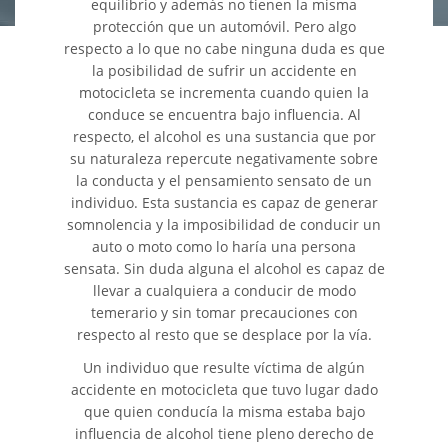
equilibrio y además no tienen la misma
protección que un automóvil. Pero algo
Colisiones Frontales
respecto a lo que no cabe ninguna duda es que
la posibilidad de sufrir un accidente en
motocicleta se incrementa cuando quien la
Cerradura de la Puerta del
Automóvil Defectuosa
conduce se encuentra bajo influencia. Al
respecto, el alcohol es una sustancia que por
Colisiones de Impacto Lateral
su naturaleza repercute negativamente sobre
la conducta y el pensamiento sensato de un
individuo. Esta sustancia es capaz de generar
Cobertura de Seguro de
Automóvil
somnolencia y la imposibilidad de conducir un
auto o moto como lo haría una persona
sensata. Sin duda alguna el alcohol es capaz de
Estadísticas Generales de los
Accidentes Mortales
llevar a cualquiera a conducir de modo
temerario y sin tomar precauciones con
Falla en los Frenos
respecto al resto que se desplace por la vía.
Un individuo que resulte víctima de algún
Fallo del Cinturón de
accidente en motocicleta que tuvo lugar dado
Seguridad
que quien conducía la misma estaba bajo
influencia de alcohol tiene pleno derecho de
Hundimiento del Techo del