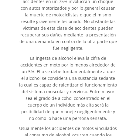
accidentes en un 75% involucran un choque
con autos motorizados y por lo general causan
Accidente de Motocicleta
la muerte de motociclistas o que el mismo
resulte gravemente lesionado. No obstante las
víctimas de esta clase de accidentes pueden
Accidente de Motocicleta
Preguntas Frecuentes
recuperar sus daños mediante la presentación
de una demanda en contra de la otra parte que
Accidente de Moto por
fue negligente.
Conducción imprudente
La ingesta de alcohol eleva la cifra de
accidentes en moto por lo menos alrededor de
Accidente de Motocicleta
un 5%. Ello se debe fundamentalmente a que
Vinculado al Alcohol
el alcohol se considera una sustancia sedante
la cual es capaz de ralentizar el funcionamiento
Accidente de Motocicleta con
Giro Inseguro a la Izquierda
del sistema muscular y nervioso. Entre mayor
sea el grado de alcohol concentrado en el
cuerpo de un individuo más alta será la
Accidente de Motocicleta
Relacionado con las Drogas
posibilidad de que maneje negligentemente y
no como lo hace una persona sensata.
Accidente por Alcance de
Usualmente los accidentes de motos vinculados
Motocicleta
al consumo de alcohol, ocurren cuando los