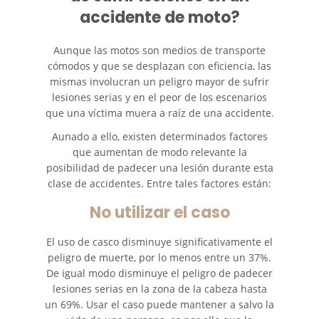
accidente de moto?
Types of Catastrophic Injuries
Aunque las motos son medios de transporte
Medical Malpractice
cómodos y que se desplazan con eficiencia, las
mismas involucran un peligro mayor de sufrir
Motorcycle Accidents
lesiones serias y en el peor de los escenarios
que una víctima muera a raíz de una accidente.
Alcohol Related Motorcycle
Accident
Aunado a ello, existen determinados factores
que aumentan de modo relevante la
posibilidad de padecer una lesión durante esta
Drug-Related Motorcycle Accident
clase de accidentes. Entre tales factores están:
Hit and Run Motorcycle Accident
No utilizar el caso
Motorcycle Accident FAQ
El uso de casco disminuye significativamente el
peligro de muerte, por lo menos entre un 37%.
Motorcycle Rear-End Accident
De igual modo disminuye el peligro de padecer
lesiones serias en la zona de la cabeza hasta
un 69%. Usar el caso puede mantener a salvo la
Reckless Driving Motorcycle
Accident