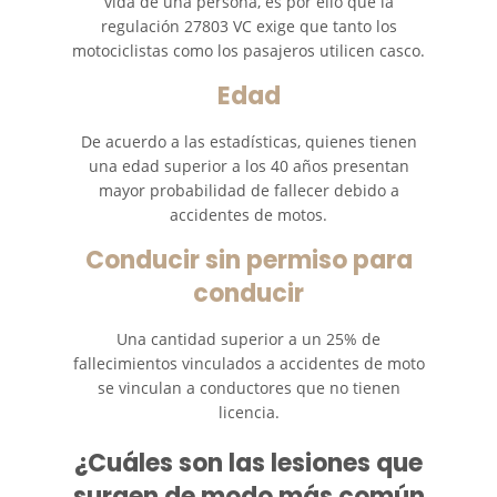
vida de una persona, es por ello que la
regulación 27803 VC exige que tanto los
Unsafe Left Turn Motorcycle
motociclistas como los pasajeros utilicen casco.
Accident
Edad
What to Do After a Motorcycle
Accident
De acuerdo a las estadísticas, quienes tienen
una edad superior a los 40 años presentan
mayor probabilidad de fallecer debido a
Pedestrian Accidents
accidentes de motos.
Damages Can I Recover in a
Conducir sin permiso para
Wrongful Death Claim?
conducir
Dealing with Insurance
Companies
Una cantidad superior a un 25% de
fallecimientos vinculados a accidentes de moto
Determining Fault
se vinculan a conductores que no tienen
licencia.
Pedestrian Accidents Causes
¿Cuáles son las lesiones que
surgen de modo más común
Pedestrian Accident Injuries