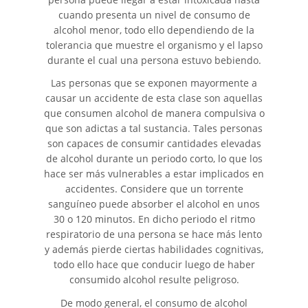
cuando presenta un nivel de consumo de
Compañías de Seguros
alcohol menor, todo ello dependiendo de la
tolerancia que muestre el organismo y el lapso
Determinando la Culpa
durante el cual una persona estuvo bebiendo.
Las personas que se exponen mayormente a
Elementos del Caso de
Accidentes de Camiones
causar un accidente de esta clase son aquellas
que consumen alcohol de manera compulsiva o
que son adictas a tal sustancia. Tales personas
Estadísticas de Accidentes de
Peatones
son capaces de consumir cantidades elevadas
de alcohol durante un periodo corto, lo que los
Estrategias Para Ganar su
hace ser más vulnerables a estar implicados en
Caso de Accidente de Camión
accidentes. Considere que un torrente
sanguíneo puede absorber el alcohol en unos
Lesiones Comunes
30 o 120 minutos. En dicho periodo el ritmo
respiratorio de una persona se hace más lento
y además pierde ciertas habilidades cognitivas,
Lesiones en los Accidentes
Peatonales
todo ello hace que conducir luego de haber
consumido alcohol resulte peligroso.
Partes Responsables en los
De modo general, el consumo de alcohol
Accidentes de Camión