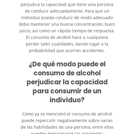
perjudica la capacidad que tiene una persona
de conducir adecuadamente. Para que un
Recuperación de la
individuo pueda conducir de modo adecuado
Compensación
debe mantener una buena concentración, buen
juicio, así como un rápido tiempo de respuesta.
Tipos de Compensaciones
El consumo de alcohol hace a cualquiera
Disponibles
perder tales cualidades, dando lugar a la
probabilidad que ocurran accidentes.
Tipo de Evidencia Necesaria
¿De qué modo puede el
Lesiones Catastróficas
consumo de alcohol
perjudicar la capacidad
Accidentes de Avión
para consumir de un
Accidentes de Automóvil
individuo?
Accidentes de Autobuses
Como ya se mencionó el consumo de alcohol
Turísticos
puede repercutir negativamente sobre varias
de las habilidades de una persona, entre ellas
Accidente de Bicicleta
pueden mencionarse las siguientes: