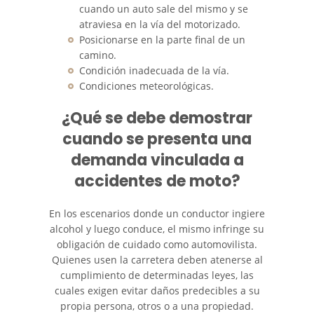
cuando un auto sale del mismo y se
Fatal Crash General Statistics
atraviesa en la vía del motorizado.
Posicionarse en la parte final de un
Head-On Collisions
camino.
Condición inadecuada de la vía.
Hit and Run Car Accident
Condiciones meteorológicas.
Intersection Accident
¿Qué se debe demostrar
cuando se presenta una
Rear-End Collision
demanda vinculada a
accidentes de moto?
Roof Crush
Seatbelt Failure
En los escenarios donde un conductor ingiere
alcohol y luego conduce, el mismo infringe su
obligación de cuidado como automovilista.
Side Impact Collisions
Quienes usen la carretera deben atenerse al
cumplimiento de determinadas leyes, las
T-Bone Accidents
cuales exigen evitar daños predecibles a su
propia persona, otros o a una propiedad.
What To Do After An Accident