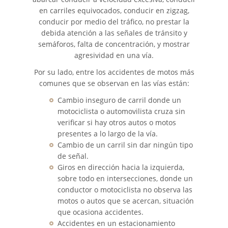
en carriles equivocados, conducir en zigzag,
Common Types of Accidents
conducir por medio del tráfico, no prestar la
debida atención a las señales de tránsito y
Compensation for Auto Accidents
semáforos, falta de concentración, y mostrar
agresividad en una vía.
Dangerous Road Conditions
Por su lado, entre los accidentes de motos más
comunes que se observan en las vías están:
Dealing With Insurance Adjusters
Cambio inseguro de carril donde un
motociclista o automovilista cruza sin
Defective Air Bags
verificar si hay otros autos o motos
presentes a lo largo de la vía.
Defective Car Door Latch
Cambio de un carril sin dar ningún tipo
de señal.
Defective Tires
Giros en dirección hacia la izquierda,
sobre todo en intersecciones, donde un
Distracted Driver
conductor o motociclista no observa las
motos o autos que se acercan, situación
Drunk Driver
que ocasiona accidentes.
Accidentes en un estacionamiento