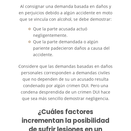
Al consignar una demanda basada en daños y
en perjuicios debido a algún accidente en moto
Catastrophic Injury
que se vincula con alcohol, se debe demostrar:
Airplane Accidents
Que la parte acusada actuó
negligentemente.
Auto Accidents
Que la parte demandada o algún
pariente padecieron daños a causa del
accidente.
Bicycle Accidents
Considere que las demandas basadas en daños
Limousine Accidents
personales corresponden a demandas civiles
que no dependen de su un acusado resulta
Motorcycle Accidents
condenado por algún crimen DUI. Pero una
condena desprendida de un crimen DUI hace
Pedestrian Accidents
que sea más sencillo demostrar negligencia.
¿Cuáles factores
Tour Bus Accidents
incrementan la posibilidad
Train and Subway Accidents
de sufrir lesiones en un