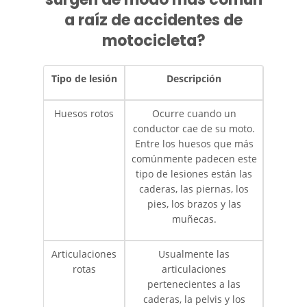
a raíz de accidentes de
Pedestrian Accident Statistics
motocicleta?
Recovering Compensation
Tipo de lesión
Descripción
Truck Accident
Huesos rotos
Ocurre cuando un
conductor cae de su moto.
Liable Parties in a Truck Accident
Entre los huesos que más
comúnmente padecen este
Truck Accidents
tipo de lesiones están las
caderas, las piernas, los
Truck Accident Case Elements
pies, los brazos y las
muñecas.
Type of Compensation Available
Articulaciones
Usualmente las
Types of Evidence Needed
rotas
articulaciones
pertenecientes a las
Winning Your Truck Accident Case
caderas, la pelvis y los