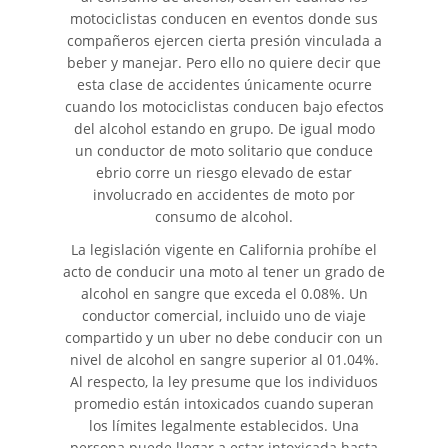
motociclistas conducen en eventos donde sus
Accidente de Motocicleta
compañeros ejercen cierta presión vinculada a
Choque y Huida
beber y manejar. Pero ello no quiere decir que
esta clase de accidentes únicamente ocurre
Accidente de Motocicleta
cuando los motociclistas conducen bajo efectos
Involucrando a un Motorista
No Asegurado
del alcohol estando en grupo. De igual modo
un conductor de moto solitario que conduce
ebrio corre un riesgo elevado de estar
Qué Hacer Después de un
Accidente de Motocicleta
involucrado en accidentes de moto por
consumo de alcohol.
Accidente de Vehículos de Carga
La legislación vigente en California prohíbe el
Pesada
acto de conducir una moto al tener un grado de
alcohol en sangre que exceda el 0.08%. Un
Accidentes Peatonales
conductor comercial, incluido uno de viaje
compartido y un uber no debe conducir con un
Causas de Accidentes de
nivel de alcohol en sangre superior al 01.04%.
Camión
Al respecto, la ley presume que los individuos
promedio están intoxicados cuando superan
Causas de los Accidentes
los límites legalmente establecidos. Una
Peatonales
persona puede llegar a estar intoxicada hasta