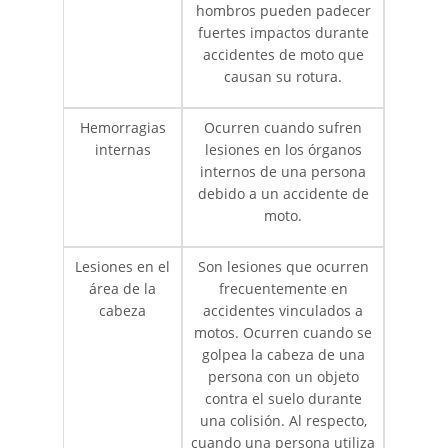
hombros pueden padecer
Wrongful Death
fuertes impactos durante
accidentes de moto que
Building Your Case
causan su rotura.
Filing a Wrongful Death Claim
Hemorragias
Ocurren cuando sufren
internas
lesiones en los órganos
internos de una persona
Statute of Limitations
debido a un accidente de
moto.
Recent Results
Lesiones en el
Son lesiones que ocurren
Testimonials
área de la
frecuentemente en
cabeza
accidentes vinculados a
Blog
motos. Ocurren cuando se
golpea la cabeza de una
Contact
persona con un objeto
contra el suelo durante
una colisión. Al respecto,
cuando una persona utiliza