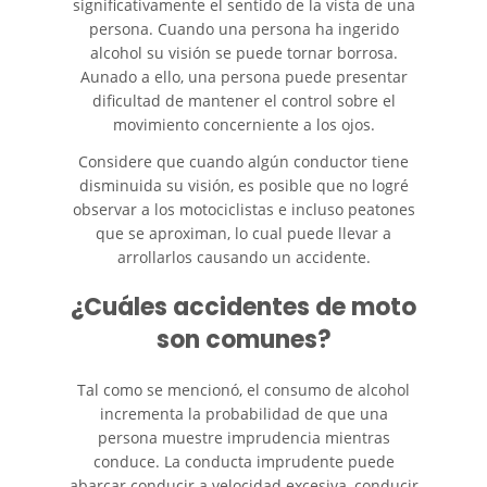
significativamente el sentido de la vista de una
persona. Cuando una persona ha ingerido
Bus Accident Statistics
alcohol su visión se puede tornar borrosa.
Aunado a ello, una persona puede presentar
Common Bus Accident Causes
dificultad de mantener el control sobre el
movimiento concerniente a los ojos.
Common Carrier Law in California
Considere que cuando algún conductor tiene
disminuida su visión, es posible que no logré
Required Evidence in Bus Accident
Cases
observar a los motociclistas e incluso peatones
que se aproximan, lo cual puede llevar a
arrollarlos causando un accidente.
Winning Your Case
¿Cuáles accidentes de moto
Car Accident
son comunes?
Brake Failure
Tal como se mencionó, el consumo de alcohol
incrementa la probabilidad de que una
Car Accident Fatality Statistics
persona muestre imprudencia mientras
conduce. La conducta imprudente puede
Car Insurance Coverage
abarcar conducir a velocidad excesiva, conducir