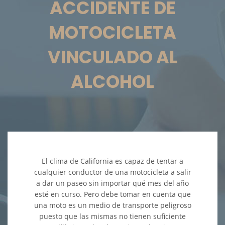
ACCIDENTE DE
Accidentes en Intersecciones
MOTOCICLETA
Accidente de Atropello y Fuga
VINCULADO AL
Accidente en "T"
ALCOHOL
Accidente por Volcadura
Bolsas de Aire Defectuosas
Choque Trasero
El clima de California es capaz de tentar a
Condiciones Peligrosas de la
cualquier conductor de una motocicleta a salir
Carretera
a dar un paseo sin importar qué mes del año
esté en curso. Pero debe tomar en cuenta que
Conductor Ebrio
una moto es un medio de transporte peligroso
puesto que las mismas no tienen suficiente
Conductor Distraído