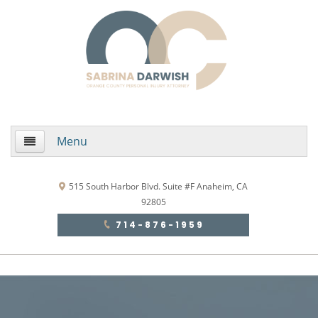
Menu
Home
515 South Harbor Blvd. Suite #F Anaheim, CA
92805
About Us
714-876-1959
Practice Areas
Areas de Practica
Accidentes Automovilísticos