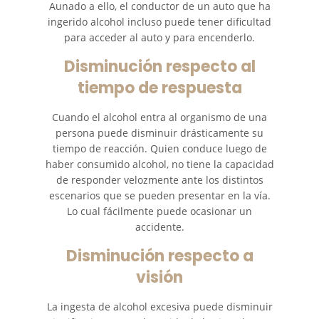
Aunado a ello, el conductor de un auto que ha
Cómo Presentar una
Demanda de Muerte por
ingerido alcohol incluso puede tener dificultad
Negligencia
para acceder al auto y para encenderlo.
Disminución respecto al
Estatuto de Limitaciones
tiempo de respuesta
Negligencia Médica
Cuando el alcohol entra al organismo de una
persona puede disminuir drásticamente su
Bicycle Accident
tiempo de reacción. Quien conduce luego de
haber consumido alcohol, no tiene la capacidad
Bicycle Accident Causes
de responder velozmente ante los distintos
escenarios que se pueden presentar en la vía.
Bicycle Laws on Personal Injury
Lo cual fácilmente puede ocasionar un
accidente.
Common Injuries
Disminución respecto a
Types of Compensation
visión
Bus Accident
La ingesta de alcohol excesiva puede disminuir